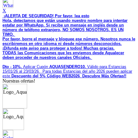
X
¡ALERTA DE SEGURIDAD! Por favor, lea esto
Hola, detectamos que están usando nuestro nombre para intentar
estafar por WhatsApp. Si recibe un mensaje en inglés desde un
número de teléfono extranjero, NO SOMOS NOSOTROS. ES UN
TIMO.
Por favor, borre el mensaje y bloquee ese número. Nosotros nunca le
escribiremos en otro idioma ni desde números desconocidos.
¡Difunda este aviso para proteger a todos! Muchas gracias.
TODAS las Comunicaciones que les enviemos desde Aqualecer
deben proceder de nuestros canales Oficiales.
Dto - 10%.
Aplicar Cupón
AQUASENDERO10.
Válido para Estancias
15/01/26 al 23/03/26
. Para todas
Estancias del año 2026 pueden aplicar
este
Descuento del 5% Código WEB2026
.
Descubre Más Ofertas!!
Nuestras ofertas!